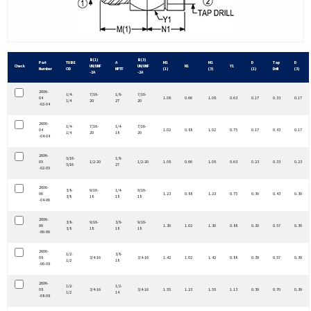
B(1)
B(3)
Part
TUBE
A
M1
M1
D
Tap
D
Check
UN/UNF
UN/UNF
N1
Y1
Number
OD
NPTF
(1)
(3)
(1)
Drill
(3)
-2A
-2A
2606-
1/4-
7/16-
1/8-
7/16-
04
1.08
0.66
1.08
0.63
0.17
0.33
0.17
1/4
20
27
20
-02-04
2606-
1/4-
7/16-
1/4-
7/16-
04
1.02
0.88
1.02
0.75
0.17
0.43
0.17
1/4
20
18
20
-04-04
2606-
5/16-
1/8-
05
1/2-20
1/2-20
1.08
0.66
1.08
0.63
0.23
0.33
0.23
5/16
27
-02-05
2606-
3/8-
9/16-
1/4-
9/16-
06
1.23
0.88
1.23
0.75
0.30
0.43
0.30
3/8
18
18
18
-04-06
2606-
3/8-
9/16-
3/8-
9/16-
06
1.30
1.02
1.30
0.88
0.30
0.57
0.30
3/8
18
18
18
-06-06
2606-
1/2-
3/8-
08
3/4-16
3/4-16
1.42
1.02
1.42
0.88
0.39
0.57
0.39
1/2
18
-06-08
2606-
1/2-
1/2-
08
3/4-16
3/4-16
1.55
1.23
1.55
1.13
0.39
0.70
0.39
1/2
14
-08-08