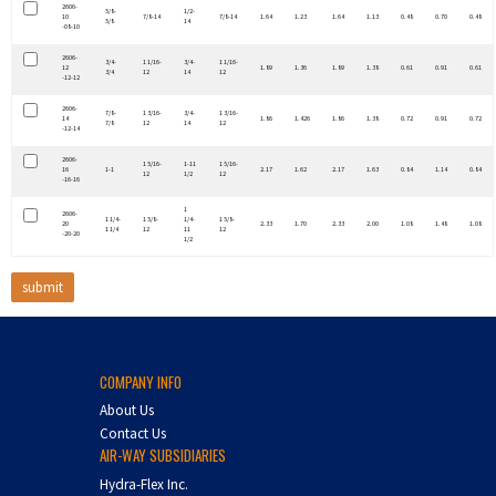
2606-
5/8-
1/2-
10
7/8-14
7/8-14
1.64
1.23
1.64
1.13
0.48
0.70
0.48
5/8
14
-08-10
2606-
3/4-
1 1/16-
3/4-
1 1/16-
12
1.89
1.36
1.89
1.38
0.61
0.91
0.61
3/4
12
14
12
-12-12
2606-
7/8-
1 3/16-
3/4-
1 3/16-
14
1.86
1.426
1.86
1.38
0.72
0.91
0.72
7/8
12
14
12
-12-14
2606-
1 5/16-
1-11
1 5/16-
16
1-1
2.17
1.62
2.17
1.63
0.84
1.14
0.84
12
1/2
12
-16-16
1
2606-
1 1/4-
1 5/8-
1/4-
1 5/8-
20
2.33
1.70
2.33
2.00
1.08
1.48
1.08
1 1/4
12
11
12
-20-20
1/2
COMPANY INFO
About Us
Contact Us
AIR-WAY SUBSIDIARIES
Hydra-Flex Inc.