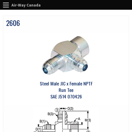
Air-Way Canada
2606
Steel Male JIC x Female NPTF
Run Tee
SAE J514 070426