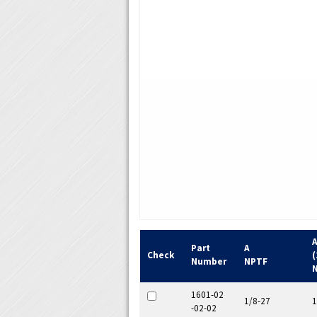
Part
A
Check
(
Number
NPTF
1601-02
1/8-27
1
-02-02