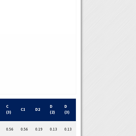
C
D
D
C1
D2
(3)
(2)
(3)
0.56
0.56
0.19
0.13
0.13