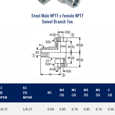
Steel Male NPTF x Female NPTF
Swivel Branch Tee
A1
A1
W3
M1
W3
M1
C
2)
(3)
N1
(2)
(2)
(3)
(3)
(2)
NPSM
NPSM
/8-27
1/8-27
0.94
0.85
0.70
0.85
0.70
0.56