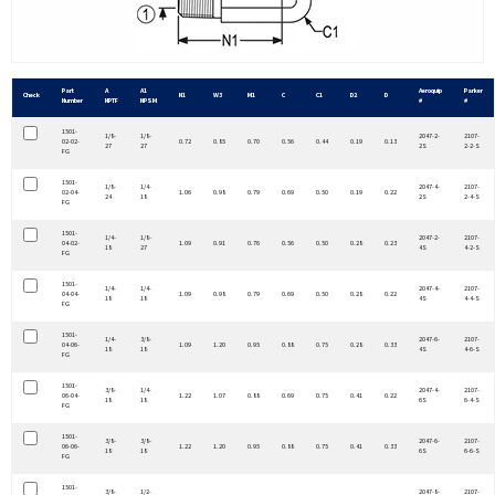
Part
A
A1
Aeroquip
Parker
Check
N1
W3
M1
C
C1
D2
D
Number
NPTF
NPSM
#
#
1501-
1/8-
1/8-
2047-2-
2107-
02-02-
0.72
0.85
0.70
0.56
0.44
0.19
0.13
27
27
2S
2-2-S
FG
1501-
1/8-
1/4-
2047-4-
2107-
02-04-
1.06
0.98
0.79
0.69
0.50
0.19
0.22
24
18
2S
2-4-S
FG
1501-
1/4-
1/8-
2047-2-
2107-
04-02-
1.09
0.91
0.76
0.56
0.50
0.28
0.23
18
27
4S
4-2-S
FG
1501-
1/4-
1/4-
2047-4-
2107-
04-04-
1.09
0.98
0.79
0.69
0.50
0.28
0.22
18
18
4S
4-4-S
FG
1501-
1/4-
3/8-
2047-6-
2107-
04-06-
1.09
1.20
0.95
0.88
0.75
0.28
0.33
18
18
4S
4-6-S
FG
1501-
3/8-
1/4-
2047-4-
2107-
06-04-
1.22
1.07
0.88
0.69
0.75
0.41
0.22
18
18
6S
6-4-S
FG
1501-
3/8-
3/8-
2047-6-
2107-
06-06-
1.22
1.20
0.95
0.88
0.75
0.41
0.33
18
18
6S
6-6-S
FG
1501-
3/8-
1/2-
2047-8-
2107-