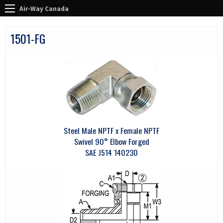
Air-Way Canada
1501-FG
Steel Male NPTF x Female NPTF
Swivel 90° Elbow Forged
SAE J514 140230