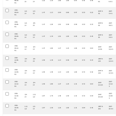
06-08-
1.22
1.33
1.00
1.00
0.87
0.41
0.45
18
14
6S
6-8-S
FG
1501-
1/2-
1/4-
2047-4-
2107-
08-04-
1.47
1.13
0.94
0.69
0.87
0.53
0.22
14
18
8S
8-4-S
FG
1501-
1/2-
3/8-
2047-6-
2107-
08-06-
1.47
1.26
1.01
0.88
0.88
0.53
0.33
14
18
8S
8-6-S
FG
1501-
1/2-
1/2-
2047-8-
2107-
08-08-
1.47
1.34
1.01
1.00
0.88
0.53
0.45
14
14
8S
8-8-S
FG
1501-
1/2-
3/4-
2047-
2107-
08-12-
1.47
1.60
1.27
1.25
1.06
0.53
0.63
14
14
12-8S
8-12-S
FG
1501-
3/4-
3/8-
2407-6-
2107-
12-06-
1.59
1.38
1.13
0.88
1.06
0.72
0.33
14
18
12S
12-6-S
FG
1501-
3/4-
1/2-
2047-8-
2107-
12-08-
1.59
1.46
1.13
1.00
1.06
0.72
0.42
14
14
12S
12-8-S
FG
1501-
2107-
3/4-
3/4-
2047-
12-12-
1.59
1.60
1.27
1.25
1.31
0.72
0.63
12-12-
14
14
12-12S
FG
S
1501-
2107-
3/4-
1-11
2047-
12-16-
1.97
1.78
1.40
1.50
1.31
0.72
0.84
12-16-
14
1/2
16-12S
FG
S
1501-
1-11
1/2-
2407-8-
2107-
16-08-
1.97
1.58
1.25
1.00
1.31
0.94
0.45
1/2
14
16S
16-8-S
FG